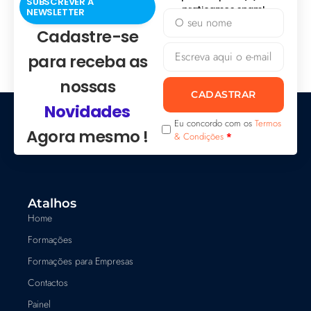
SUBSCREVER A
praticamos spam!
NEWSLETTER
Cadastre-se
para receba as
nossas
CADASTRAR
Novidades
Eu concordo com os
Termos
Agora mesmo !
& Condições
*
Atalhos
Home
Formações
Formações para Empresas
Contactos
Painel