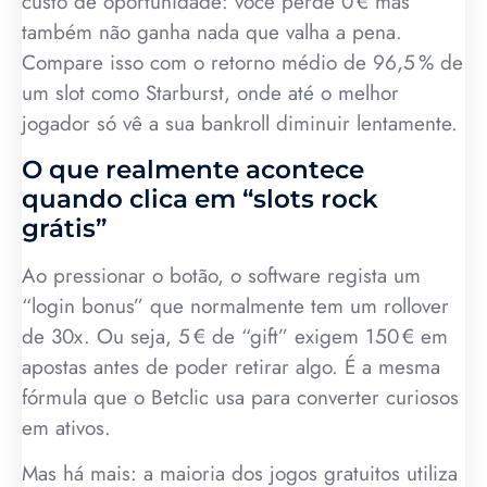
custo de oportunidade: você perde 0 € mas
também não ganha nada que valha a pena.
Compare isso com o retorno médio de 96,5 % de
um slot como Starburst, onde até o melhor
jogador só vê a sua bankroll diminuir lentamente.
O que realmente acontece
quando clica em “slots rock
grátis”
Ao pressionar o botão, o software regista um
“login bonus” que normalmente tem um rollover
de 30x. Ou seja, 5 € de “gift” exigem 150 € em
apostas antes de poder retirar algo. É a mesma
fórmula que o Betclic usa para converter curiosos
em ativos.
Mas há mais: a maioria dos jogos gratuitos utiliza