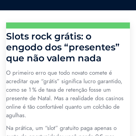
Slots rock grátis: o
engodo dos “presentes”
que não valem nada
O primeiro erro que todo novato comete é
acreditar que “grátis” significa lucro garantido,
como se 1 % de taxa de retenção fosse um
presente de Natal. Mas a realidade dos casinos
online é tão confortável quanto um colchão de
agulhas.
Na prática, um “slot” gratuito paga apenas o