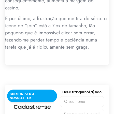
consequentemente, aumenta a margem do
casino.
E por último, a frustração que me tira do sério: o
ícone de “spin” está a 7 px de tamanho, tão
pequeno que é impossível clicar sem errar,
fazendo-me perder tempo e paciência numa
tarefa que já é ridiculamente sem graça.
Fique tranquilho(a) não
SUBSCREVER A
praticamos spam!
NEWSLETTER
Cadastre-se