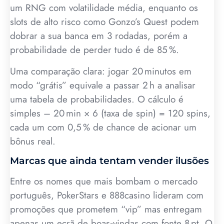
um RNG com volatilidade média, enquanto os
slots de alto risco como Gonzo’s Quest podem
dobrar a sua banca em 3 rodadas, porém a
probabilidade de perder tudo é de 85 %.
Uma comparação clara: jogar 20 minutos em
modo “grátis” equivale a passar 2 h a analisar
uma tabela de probabilidades. O cálculo é
simples – 20 min × 6 (taxa de spin) = 120 spins,
cada um com 0,5 % de chance de acionar um
bônus real.
Marcas que ainda tentam vender ilusões
Entre os nomes que mais bombam o mercado
português, PokerStars e 888casino lideram com
promoções que prometem “vip” mas entregam
apenas um ecrã de boas‑vindas com fonte 8 pt. O