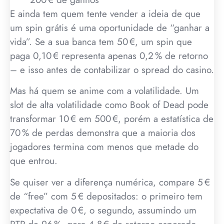
E ainda tem quem tente vender a ideia de que
um spin grátis é uma oportunidade de “ganhar a
vida”. Se a sua banca tem 50 €, um spin que
paga 0,10 € representa apenas 0,2 % de retorno
– e isso antes de contabilizar o spread do casino.
Mas há quem se anime com a volatilidade. Um
slot de alta volatilidade como Book of Dead pode
transformar 10 € em 500 €, porém a estatística de
70 % de perdas demonstra que a maioria dos
jogadores termina com menos que metade do
que entrou.
Se quiser ver a diferença numérica, compare 5 €
de “free” com 5 € depositados: o primeiro tem
expectativa de 0 €, o segundo, assumindo um