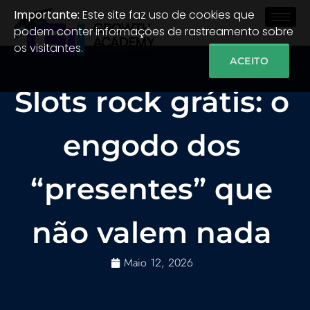
Importante:
Este site faz uso de cookies que
podem conter informações de rastreamento sobre
os visitantes.
ACEITO
Slots rock grátis: o
engodo dos
“presentes” que
não valem nada
Maio 12, 2026