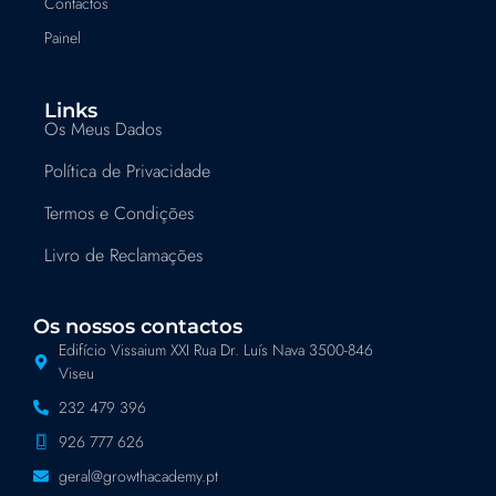
Contactos
Painel
Links
Os Meus Dados
Política de Privacidade
Termos e Condições
Livro de Reclamações
Os nossos contactos
Edifício Vissaium XXI Rua Dr. Luís Nava 3500-846
Viseu
232 479 396
926 777 626
geral@growthacademy.pt