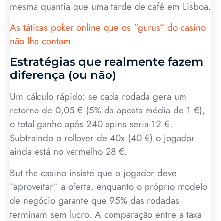
mesma quantia que uma tarde de café em Lisboa.
As táticas poker online que os “gurus” do casino
não lhe contam
Estratégias que realmente fazem
diferença (ou não)
Um cálculo rápido: se cada rodada gera um
retorno de 0,05 € (5% da aposta média de 1 €),
o total ganho após 240 spins seria 12 €.
Subtraindo o rollover de 40x (40 €) o jogador
ainda está no vermelho 28 €.
But the casino insiste que o jogador deve
“aproveitar” a oferta, enquanto o próprio modelo
de negócio garante que 95% das rodadas
terminam sem lucro. A comparação entre a taxa