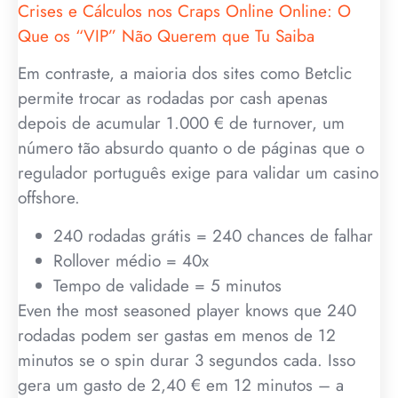
Crises e Cálculos nos Craps Online Online: O
Que os “VIP” Não Querem que Tu Saiba
Em contraste, a maioria dos sites como Betclic
permite trocar as rodadas por cash apenas
depois de acumular 1.000 € de turnover, um
número tão absurdo quanto o de páginas que o
regulador português exige para validar um casino
offshore.
240 rodadas grátis = 240 chances de falhar
Rollover médio = 40x
Tempo de validade = 5 minutos
Even the most seasoned player knows que 240
rodadas podem ser gastas em menos de 12
minutos se o spin durar 3 segundos cada. Isso
gera um gasto de 2,40 € em 12 minutos – a