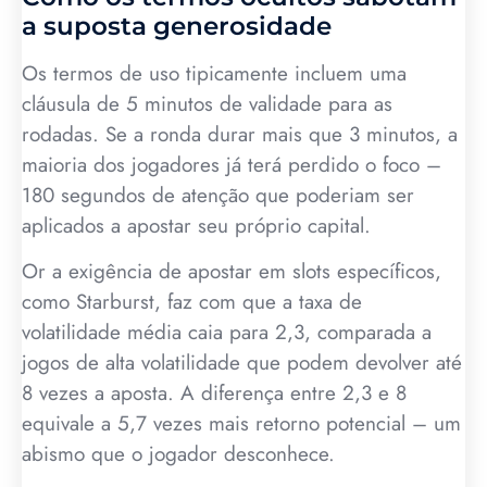
a suposta generosidade
Os termos de uso tipicamente incluem uma
cláusula de 5 minutos de validade para as
rodadas. Se a ronda durar mais que 3 minutos, a
maioria dos jogadores já terá perdido o foco –
180 segundos de atenção que poderiam ser
aplicados a apostar seu próprio capital.
Or a exigência de apostar em slots específicos,
como Starburst, faz com que a taxa de
volatilidade média caia para 2,3, comparada a
jogos de alta volatilidade que podem devolver até
8 vezes a aposta. A diferença entre 2,3 e 8
equivale a 5,7 vezes mais retorno potencial – um
abismo que o jogador desconhece.