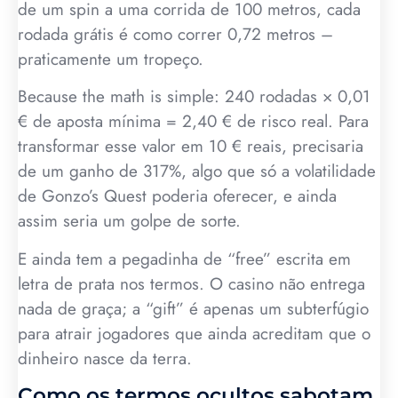
de um spin a uma corrida de 100 metros, cada
rodada grátis é como correr 0,72 metros –
praticamente um tropeço.
Because the math is simple: 240 rodadas × 0,01
€ de aposta mínima = 2,40 € de risco real. Para
transformar esse valor em 10 € reais, precisaria
de um ganho de 317%, algo que só a volatilidade
de Gonzo’s Quest poderia oferecer, e ainda
assim seria um golpe de sorte.
E ainda tem a pegadinha de “free” escrita em
letra de prata nos termos. O casino não entrega
nada de graça; a “gift” é apenas um subterfúgio
para atrair jogadores que ainda acreditam que o
dinheiro nasce da terra.
Como os termos ocultos sabotam