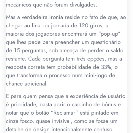
mecânicos que não foram divulgados.
Mas a verdadeira ironia reside no fato de que, ao
chegar ao final da jornada de 120 giros, a
maioria dos jogadores encontrará um “pop‑up”
que lhes pede para preencher um questionário
de 15 perguntas, sob ameaça de perder o saldo
restante. Cada pergunta tem três opções, mas a
resposta correta tem probabilidade de 33%, o
que transforma o processo num mini‑jogo de
chance adicional.
E para quem pensa que a experiência de usuário
é prioridade, basta abrir o carrinho de bônus e
notar que o botão “Reclamar” está pintado em
cinza fosco, quase invisível, como se fosse um
detalhe de design intencionalmente confuso.