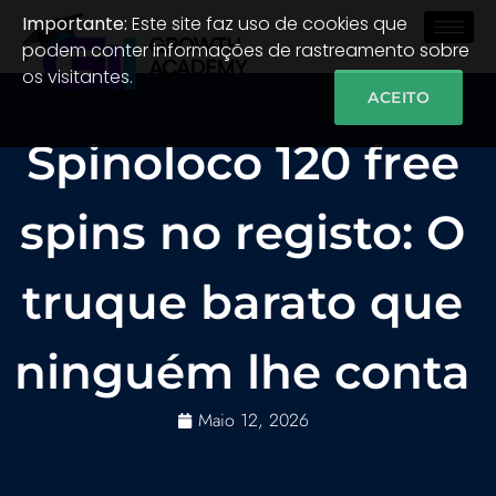
Importante:
Este site faz uso de cookies que
podem conter informações de rastreamento sobre
os visitantes.
ACEITO
Spinoloco 120 free
spins no registo: O
truque barato que
ninguém lhe conta
Maio 12, 2026