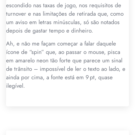
escondido nas taxas de jogo, nos requisitos de
turnover e nas limitações de retirada que, como
um aviso em letras minúsculas, só são notados
depois de gastar tempo e dinheiro.
Ah, e não me façam começar a falar daquele
ícone de “spin” que, ao passar o mouse, pisca
em amarelo neon tão forte que parece um sinal
de trânsito – impossível de ler o texto ao lado, e
ainda por cima, a fonte está em 9 pt, quase
ilegível.