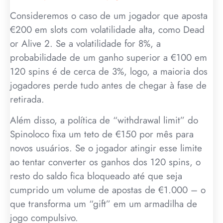
Consideremos o caso de um jogador que aposta
€200 em slots com volatilidade alta, como Dead
or Alive 2. Se a volatilidade for 8%, a
probabilidade de um ganho superior a €100 em
120 spins é de cerca de 3%, logo, a maioria dos
jogadores perde tudo antes de chegar à fase de
retirada.
Além disso, a política de “withdrawal limit” do
Spinoloco fixa um teto de €150 por mês para
novos usuários. Se o jogador atingir esse limite
ao tentar converter os ganhos dos 120 spins, o
resto do saldo fica bloqueado até que seja
cumprido um volume de apostas de €1.000 – o
que transforma um “gift” em um armadilha de
jogo compulsivo.