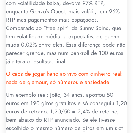
com volatilidade baixa, devolve 97% RTP,
enquanto Gonzo’s Quest, mais volátil, tem 96%
RTP mas pagamentos mais espaçados.
Comparado ao “free spin” da Sunny Spins, que
tem volatilidade média, a expectativa de ganho
muda 0,02% entre eles. Essa diferença pode não
parecer grande, mas num bankroll de 100 euros
já altera o resultado final.
O caos de jogar keno ao vivo com dinheiro real:
nada de glamour, só números e ansiedade
Um exemplo real: João, 34 anos, apostou 50
euros em 190 giros gratuitos e só conseguiu 1,20
euros de retorno. 1,20/50 = 2,4% de retorno,
bem abaixo do RTP anunciado. Se ele tivesse
escolhido o mesmo número de giros em um slot