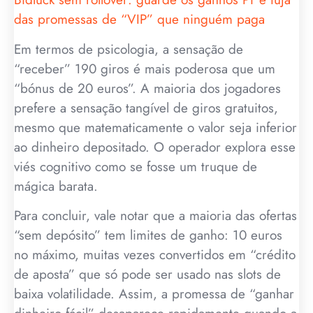
das promessas de “VIP” que ninguém paga
Em termos de psicologia, a sensação de
“receber” 190 giros é mais poderosa que um
“bónus de 20 euros”. A maioria dos jogadores
prefere a sensação tangível de giros gratuitos,
mesmo que matematicamente o valor seja inferior
ao dinheiro depositado. O operador explora esse
viés cognitivo como se fosse um truque de
mágica barata.
Para concluir, vale notar que a maioria das ofertas
“sem depósito” tem limites de ganho: 10 euros
no máximo, muitas vezes convertidos em “crédito
de aposta” que só pode ser usado nas slots de
baixa volatilidade. Assim, a promessa de “ganhar