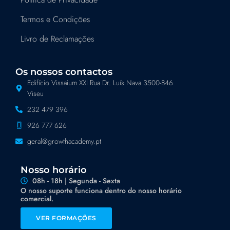
Termos e Condições
Livro de Reclamações
Os nossos contactos
Edifício Vissaium XXI Rua Dr. Luís Nava 3500-846
Viseu
232 479 396
926 777 626
geral@growthacademy.pt
Nosso horário
08h - 18h | Segunda - Sexta
O nosso suporte funciona dentro do nosso horário
comercial.
VER FORMAÇÕES