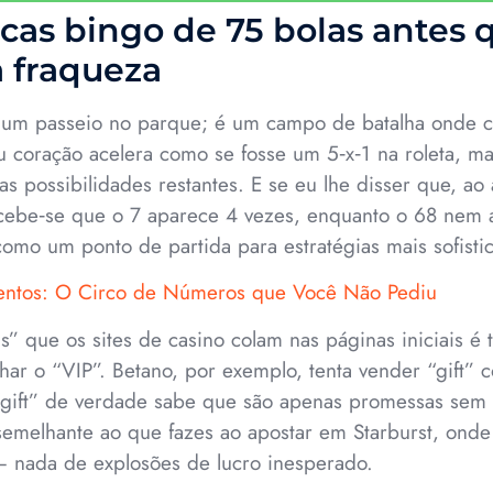
cas bingo de 75 bolas antes 
a fraqueza
 um passeio no parque; é um campo de batalha onde 
u coração acelera como se fosse um 5‑x‑1 na roleta, m
s possibilidades restantes. E se eu lhe disser que, ao 
cebe‑se que o 7 aparece 4 vezes, enquanto o 68 nem 
omo um ponto de partida para estratégias mais sofisti
entos: O Circo de Números que Você Não Pediu
s” que os sites de casino colam nas páginas iniciais é t
ar o “VIP”. Betano, por exemplo, tenta vender “gift” 
“gift” de verdade sabe que são apenas promessas sem
 semelhante ao que fazes ao apostar em Starburst, onde 
– nada de explosões de lucro inesperado.