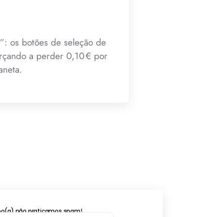
y”: os botões de seleção de
orçando a perder 0,10 € por
aneta.
lho(a) não praticamos spam!