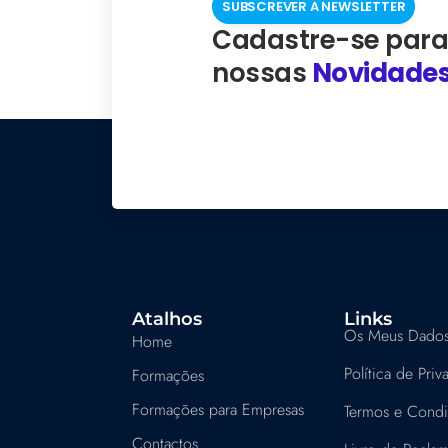
SUBSCREVER A NEWSLETTER
Cadastre-se para
nossas
Novidade
Atalhos
Links
Os Meus Dado
Home
Política de Pri
Formações
Formações para Empresas
Termos e Cond
Contactos