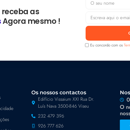
 receba as
s
Agora mesmo !
Eu concordo com os
Ter
Os nossos contactos
Nos
s
Edifício Vissaium XXI Rua Dr.
0
Luís Nava 3500-846 Viseu
O n
vacidade
noss
232 479 396
ições
926 777 626