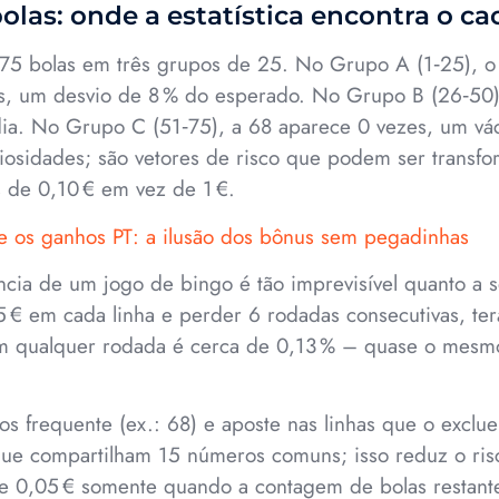
as: onde a estatística encontra o ca
s 75 bolas em três grupos de 25. No Grupo A (1‑25), 
os, um desvio de 8 % do esperado. No Grupo B (26‑50)
ia. No Grupo C (51‑75), a 68 aparece 0 vezes, um vác
iosidades; são vetores de risco que podem ser trans
s de 0,10 € em vez de 1 €.
e os ganhos PT: a ilusão dos bônus sem pegadinhas
ncia de um jogo de bingo é tão imprevisível quanto a s
5 € em cada linha e perder 6 rodadas consecutivas, ter
m qualquer rodada é cerca de 0,13 % – quase o mesm
s frequente (ex.: 68) e aposte nas linhas que o exclu
ue compartilham 15 números comuns; isso reduz o ri
e 0,05 € somente quando a contagem de bolas restantes