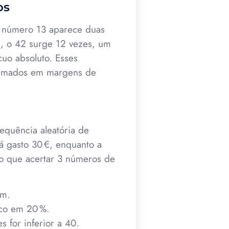
os
o número 13 aparece duas
, o 42 surge 12 vezes, um
uo absoluto. Esses
formados em margens de
equência aleatória de
á gasto 30 €, enquanto a
o que acertar 3 números de
em.
sco em 20 %.
 for inferior a 40.