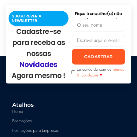
Fique tranquilho(a) não
SUBSCREVER A
praticamos spam!
NEWSLETTER
Cadastre-se
para receba as
nossas
CADASTRAR
Novidades
Eu concordo com os
Termos
Agora mesmo !
& Condições
*
Atalhos
Home
Formações
Formações para Empresas