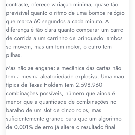
contraste, oferece variação mínima, quase tão
previsível quanto o ritmo de uma bomba relógio
que marca 60 segundos a cada minuto. A
diferença é tão clara quanto comparar um carro
de corrida a um carrinho de brinquedo: ambos
se movem, mas um tem motor, o outro tem
pilhas.
Mas não se engane; a mecânica das cartas não
tem a mesma aleatoriedade explosiva. Uma mão
típica de Texas Holdem tem 2.598.960
combinações possíveis, número que ainda é
menor que a quantidade de combinações no
baralho de um slot de cinco rolos, mas
suficientemente grande para que um algoritmo
de 0,001% de erro já altere o resultado final.