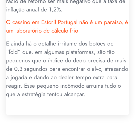
rácio de retorno ser mais negativo que a taxa de
inflação anual de 1,2%.
O cassino em Estoril Portugal não é um paraíso, é
um laboratório de cálculo frio
E ainda há o detalhe irritante dos botões de
“fold” que, em algumas plataformas, são tão
pequenos que o índice do dedo precisa de mais
de 0,3 segundos para encontrar o alvo, atrasando
a jogada e dando ao dealer tempo extra para
reagir. Esse pequeno incômodo arruina tudo o
que a estratégia tentou alcançar.