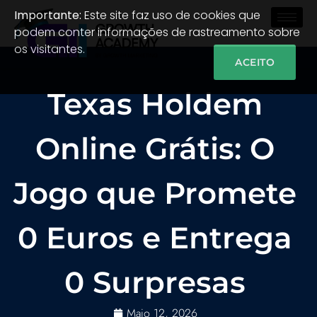
Importante:
Este site faz uso de cookies que
podem conter informações de rastreamento sobre
os visitantes.
ACEITO
Texas Holdem
Online Grátis: O
Jogo que Promete
0 Euros e Entrega
0 Surpresas
Maio 12, 2026