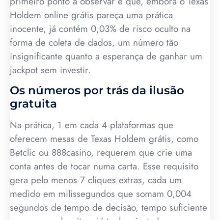
primeiro ponto a observar é que, embora o Texas
Holdem online grátis pareça uma prática
inocente, já contém 0,03% de risco oculto na
forma de coleta de dados, um número tão
insignificante quanto a esperança de ganhar um
jackpot sem investir.
Os números por trás da ilusão
gratuita
Na prática, 1 em cada 4 plataformas que
oferecem mesas de Texas Holdem grátis, como
Betclic ou 888casino, requerem que crie uma
conta antes de tocar numa carta. Esse requisito
gera pelo menos 7 cliques extras, cada um
medido em milissegundos que somam 0,004
segundos de tempo de decisão, tempo suficiente