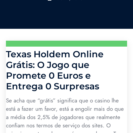
Texas Holdem Online
Grátis: O Jogo que
Promete 0 Euros e
Entrega 0 Surpresas
Se acha que “grátis” significa que o casino lhe
está a fazer um favor, está a engolir mais do que
a média dos 2,5% de jogadores que realmente
confiam nos termos de serviço dos sites. O