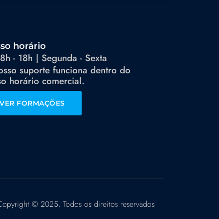
so horário
8h - 18h | Segunda - Sexta
osso suporte funciona dentro do
o horário comercial.
VER FORMAÇÕES
Copyright © 2025. Todos os direitos reservados