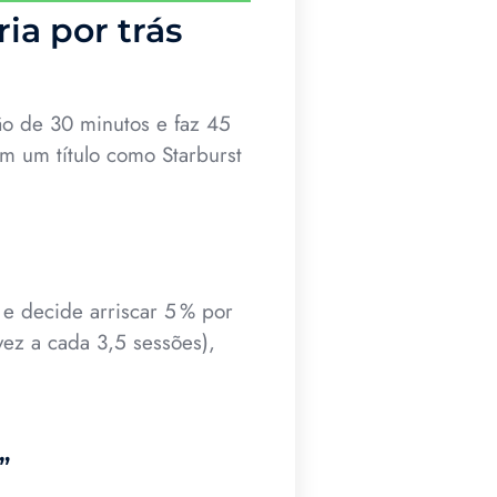
ia por trás
o de 30 minutos e faz 45
em um título como Starburst
e decide arriscar 5 % por
ez a cada 3,5 sessões),
”