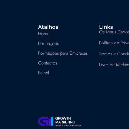
Atalhos
Links
Os Meus Dado
Home
Política de Pri
Formações
Formações para Empresas
Termos e Cond
Contactos
Livro de Recla
Painel