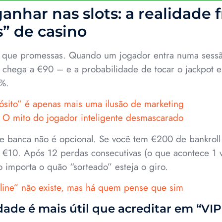
nhar nas slots: a realidade fr
” de casino
o que promessas. Quando um jogador entra numa sessã
l chega a €90 – e a probabilidade de tocar o jackpot 
%.
sito” é apenas mais uma ilusão de marketing
 O mito do jogador inteligente desmascarado
de banca não é opcional. Se você tem €200 de bankroll 
 €10. Após 12 perdas consecutivas (o que acontece 1 v
o importa o quão “sorteado” esteja o giro.
line” não existe, mas há quem pense que sim
dade é mais útil que acreditar em “VIP