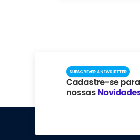
SUBSCREVER A NEWSLETTER
Cadastre-se para
nossas
Novidade