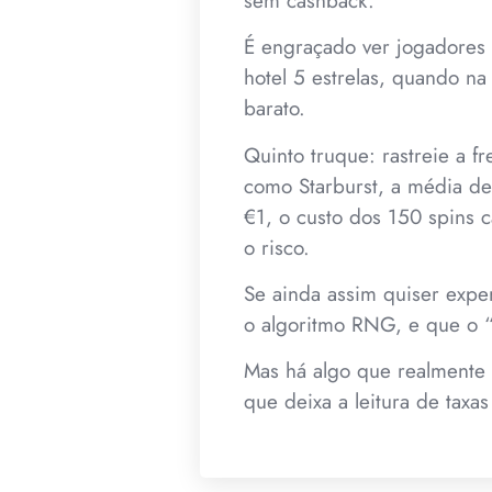
sem cashback.
É engraçado ver jogadores
hotel 5 estrelas, quando n
barato.
Quinto truque: rastreie a 
como Starburst, a média de
€1, o custo dos 150 spins 
o risco.
Se ainda assim quiser exper
o algoritmo RNG, e que o “
Mas há algo que realmente m
que deixa a leitura de taxas