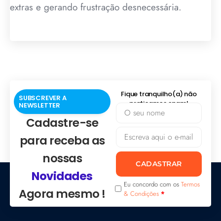
extras e gerando frustração desnecessária.
Fique tranquilho(a) não
SUBSCREVER A
praticamos spam!
NEWSLETTER
Cadastre-se
para receba as
nossas
CADASTRAR
Novidades
Eu concordo com os
Termos
Agora mesmo !
& Condições
*