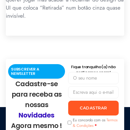
UI que coloca “Retirada” num botão cinza quase
invisível.
Fique tranquilho(a) não
SUBSCREVER A
praticamos spam!
NEWSLETTER
Cadastre-se
para receba as
nossas
CADASTRAR
Novidades
Eu concordo com os
Termos
Agora mesmo !
& Condições
*