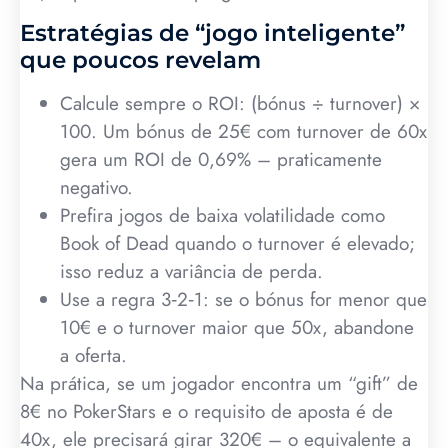
Estratégias de “jogo inteligente”
que poucos revelam
Calcule sempre o ROI: (bónus ÷ turnover) ×
100. Um bónus de 25€ com turnover de 60x
gera um ROI de 0,69% – praticamente
negativo.
Prefira jogos de baixa volatilidade como
Book of Dead quando o turnover é elevado;
isso reduz a variância de perda.
Use a regra 3‑2‑1: se o bónus for menor que
10€ e o turnover maior que 50x, abandone
a oferta.
Na prática, se um jogador encontra um “gift” de
8€ no PokerStars e o requisito de aposta é de
40x, ele precisará girar 320€ – o equivalente a