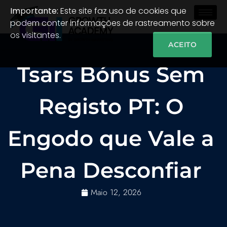
Importante:
Este site faz uso de cookies que
podem conter informações de rastreamento sobre
os visitantes.
ACEITO
Tsars Bónus Sem
Registo PT: O
Engodo que Vale a
Pena Desconfiar
Maio 12, 2026