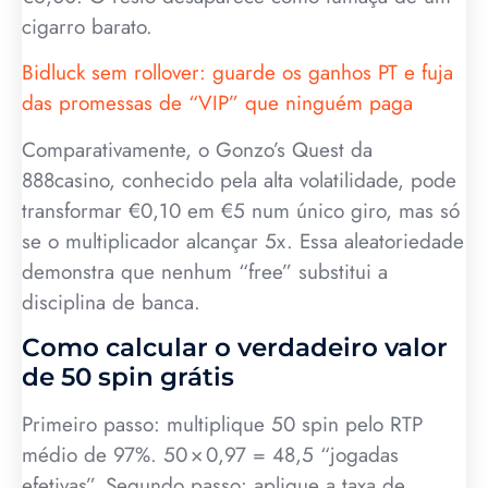
cigarro barato.
Bidluck sem rollover: guarde os ganhos PT e fuja
das promessas de “VIP” que ninguém paga
Comparativamente, o Gonzo’s Quest da
888casino, conhecido pela alta volatilidade, pode
transformar €0,10 em €5 num único giro, mas só
se o multiplicador alcançar 5x. Essa aleatoriedade
demonstra que nenhum “free” substitui a
disciplina de banca.
Como calcular o verdadeiro valor
de 50 spin grátis
Primeiro passo: multiplique 50 spin pelo RTP
médio de 97%. 50 × 0,97 = 48,5 “jogadas
efetivas”. Segundo passo: aplique a taxa de