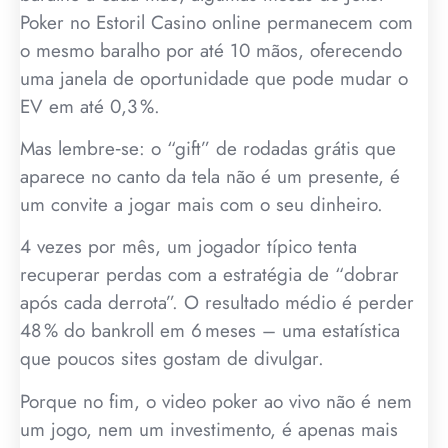
Poker no Estoril Casino online permanecem com
o mesmo baralho por até 10 mãos, oferecendo
uma janela de oportunidade que pode mudar o
EV em até 0,3 %.
Mas lembre‑se: o “gift” de rodadas grátis que
aparece no canto da tela não é um presente, é
um convite a jogar mais com o seu dinheiro.
4 vezes por mês, um jogador típico tenta
recuperar perdas com a estratégia de “dobrar
após cada derrota”. O resultado médio é perder
48 % do bankroll em 6 meses – uma estatística
que poucos sites gostam de divulgar.
Porque no fim, o video poker ao vivo não é nem
um jogo, nem um investimento, é apenas mais