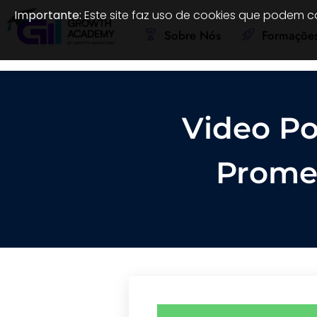
Importante:
Este site faz uso de cookies que podem c
Sobre Nós
Formaçõe
Video Po
Prome