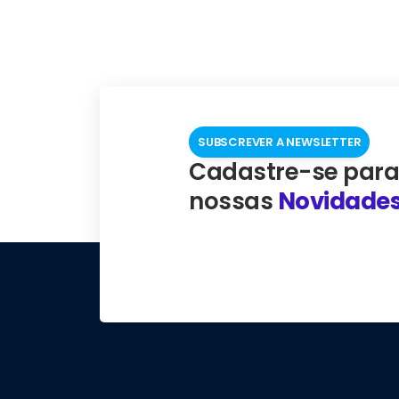
SUBSCREVER A NEWSLETTER
Cadastre-se para
nossas
Novidade