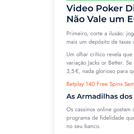
Video Poker D
Não Vale um E
Primeiro, corte a ilusão: j
mais um depósito de taxas
Um olhar crítico revela qu
variação Jacks or Better. S
3,5 €, nada glorioso para 
Betplay 140 Free Spins S
As Armadilhas dos
Os cassinos online gostam 
programa de fidelidade qu
no seu banco.