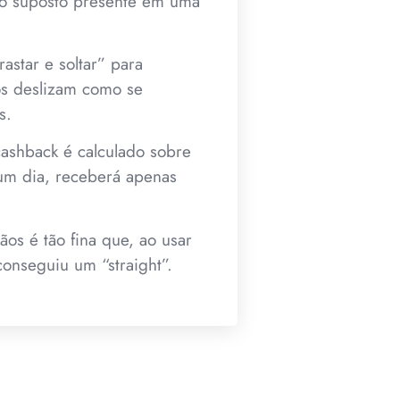
 o suposto presente em uma
astar e soltar” para
los deslizam como se
s.
ashback é calculado sobre
num dia, receberá apenas
ãos é tão fina que, ao usar
onseguiu um “straight”.