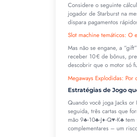
Considere o seguinte cálcu
jogador de Starburst na mes
dispara pagamentos rápidos
Slot machine temáticos: O
Mas não se engane, a “gift
receber 10 € de bônus, pre
descobrir que o motor só f
Megaways Explodidas: Por q
Estratégias de Jogo q
Quando você joga Jacks or 
seguida, três cartas que 
mão 9♣‑10♣‑J♦‑Q♥‑K♣ tem 0,
complementares – um risco 