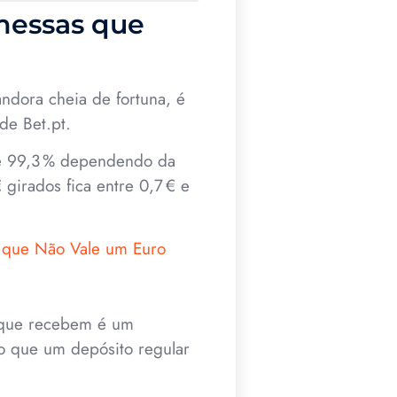
messas que
andora cheia de fortuna, é
de Bet.pt.
% e 99,3 % dependendo da
 girados fica entre 0,7 € e
 que Não Vale um Euro
o que recebem é um
 que um depósito regular