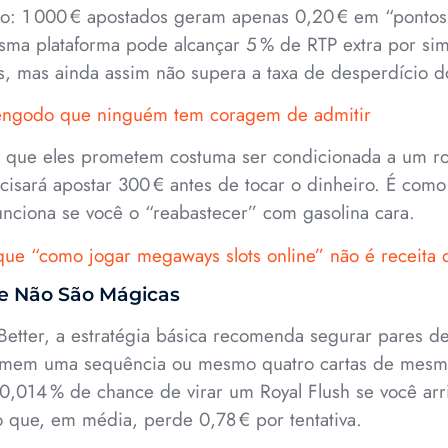
lo: 1 000 € apostados geram apenas 0,20 € em “pontos
ma plataforma pode alcançar 5 % de RTP extra por simp
, mas ainda assim não supera a taxa de desperdício d
 engodo que ninguém tem coragem de admitir
” que eles prometem costuma ser condicionada a um ro
cisará apostar 300 € antes de tocar o dinheiro. É com
unciona se você o “reabastecer” com gasolina cara.
ue “como jogar megaways slots online” não é receita 
ue Não São Mágicas
Better, a estratégia básica recomenda segurar pares de
formem uma sequência ou mesmo quatro cartas de mesmo
014 % de chance de virar um Royal Flush se você arri
que, em média, perde 0,78 € por tentativa.