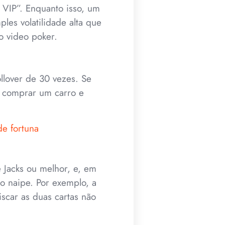
 VIP”. Enquanto isso, um
les volatilidade alta que
o video poker.
llover de 30 vezes. Se
o comprar um carro e
de fortuna
 Jacks ou melhor, e, em
 naipe. Por exemplo, a
scar as duas cartas não