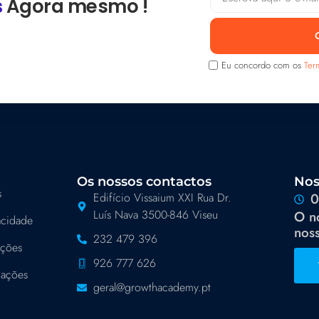
s
Agora mesmo !
Eu concordo com os
Ter
Os nossos contactos
Nos
s
Edifício Vissaium XXI Rua Dr.
0
Luís Nava 3500-846 Viseu
O n
vacidade
noss
232 479 396
ições
926 777 626
mações
geral@growthacademy.pt