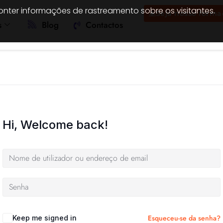
onter informações de rastreamento sobre os visitantes.
Seja nosso forma
s
Blog
Contactos
Hi, Welcome back!
Esqueceu-se da senha?
Keep me signed in