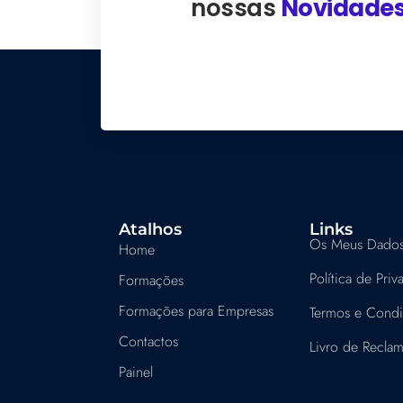
nossas
Novidade
Atalhos
Links
Os Meus Dado
Home
Política de Pri
Formações
Formações para Empresas
Termos e Cond
Contactos
Livro de Recla
Painel