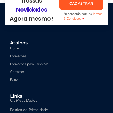
nossas
CADASTRAR
Novidades
Eu concordo com os
Termos
Agora mesmo !
& Condições
*
Atalhos
Home
Formações
Formações para Empresas
Contactos
Painel
Links
Os Meus Dados
Política de Privacidade