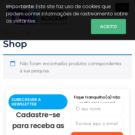
Importante:
Este site faz uso de cookies que
podem conter informações de rastreamento sobre
os visitantes.
ACEITO
Home
»
Shop
Shop
Não foram encontrados produtos correspondentes
à sua pesquisa.
Fique tranquilho(a) não
SUBSCREVER A
praticamos spam!
NEWSLETTER
Cadastre-se
para receba as