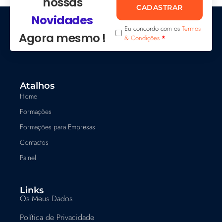
nossas
CADASTRAR
Novidades
Eu concordo com os
Termos
Agora mesmo !
& Condições
*
Atalhos
Home
Formações
Formações para Empresas
Contactos
Painel
Links
Os Meus Dados
Política de Privacidade