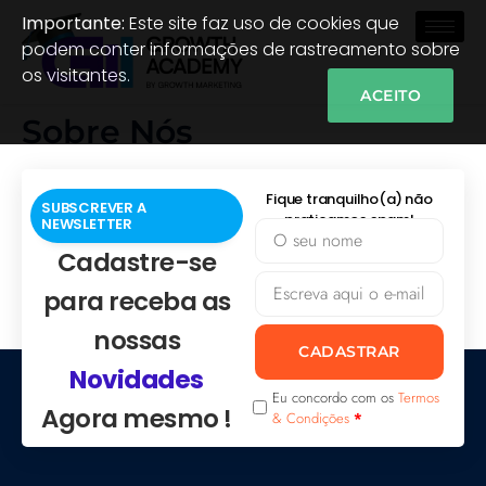
Importante:
Este site faz uso de cookies que
podem conter informações de rastreamento sobre
os visitantes.
ACEITO
Sobre Nós
Fique tranquilho(a) não
SUBSCREVER A
praticamos spam!
NEWSLETTER
Cadastre-se
para receba as
nossas
CADASTRAR
Novidades
Eu concordo com os
Termos
Agora mesmo !
& Condições
*